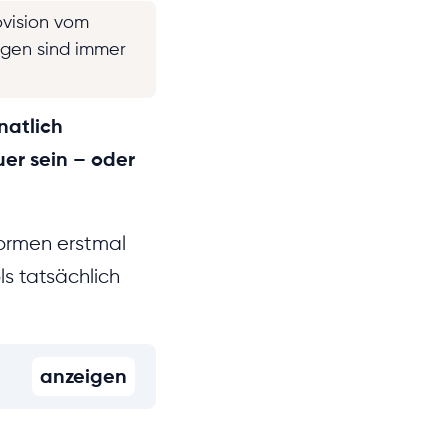
ovision vom
ngen sind immer
natlich
uer sein – oder
ormen erstmal
s tatsächlich
anzeigen