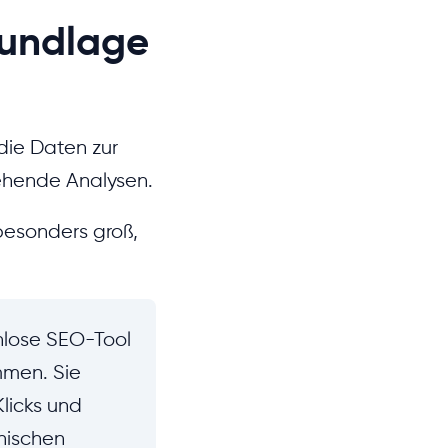
rundlage
die Daten zur
gehende Analysen.
 besonders groß,
nlose SEO-Tool
mmen. Sie
Klicks und
nischen