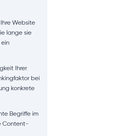
 Ihre Website
ie lange sie
 ein
keit Ihrer
kingfaktor bei
dung konkrete
mte Begriffe im
ie Content-