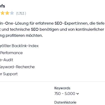
efs
(1.753
)
l-in-One-Lösung für erfahrene SEO-Expert:innen, die tiefe 
t und technische SEO benötigen und von kontinuierlicher
ng profitieren möchten.
rößter Backlink-Index
 Performance
te-Audit
e Keyword-Recherche
r Support
Keywords
750 - 5.000
Datenhistorie