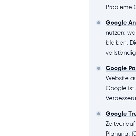
Probleme G
Google An
nutzen: wo
bleiben. D
vollständi
Google Pa
Website au
Google ist
Verbesseru
Google Tr
Zeitverlauf
Planung, f