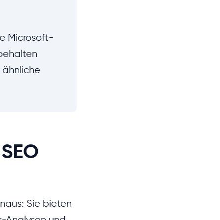
e Microsoft-
 behalten
n ähnliche
n SEO
naus: Sie bieten
k-Analysen und