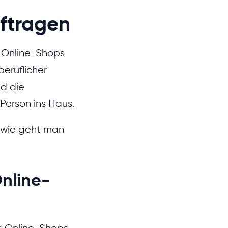
uftragen
on Online-Shops
beruflicher
nd die
Person ins Haus.
h wie geht man
Online-