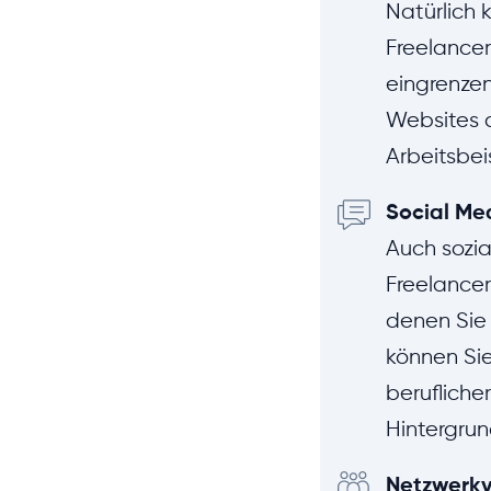
Natürlich
Freelancer
eingrenzen
Websites 
Arbeitsbei
Social Me
Auch sozia
Freelancer
denen Sie 
können Sie
berufliche
Hintergrun
Netzwerkv