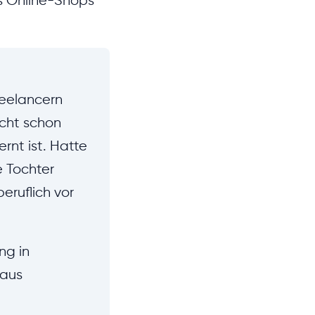
es Online-Shops
reelancern
icht schon
rnt ist. Hatte
e Tochter
eruflich vor
ng in
 aus