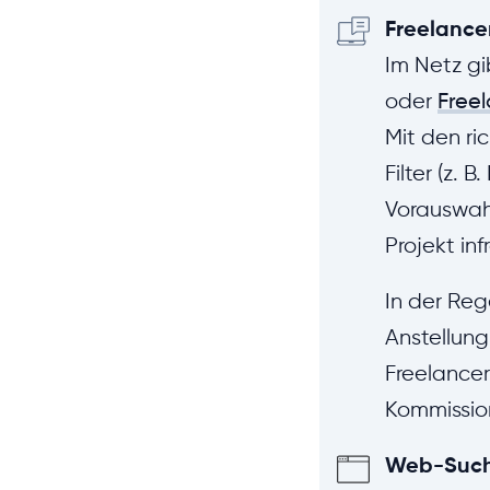
Freelance
Im Netz gi
oder
Free
Mit den ri
Filter (z. 
Vorauswahl
Projekt i
In der Reg
Anstellung
Freelancer
Kommission
Web-Suc