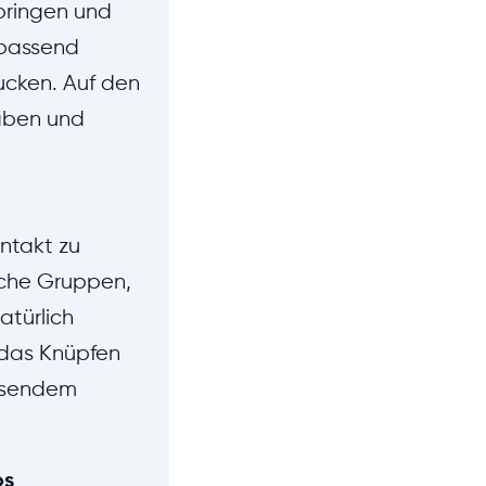
pringen und
 passend
ucken. Auf den
gaben und
ntakt zu
liche Gruppen,
atürlich
 das Knüpfen
assendem
os