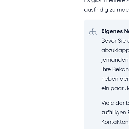
Es gibt mehrere 
ausfindig zu mac
Eigenes N
Bevor Sie 
abzuklappe
jemanden k
Ihre Bekan
neben der 
ein paar 
Viele der
zufällige
Kontakten,