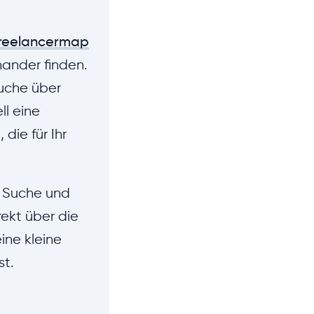
freelancermap
nander finden.
Suche über
ll eine
ie für Ihr
r Suche und
rekt über die
ine kleine
st.