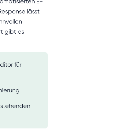
tomatisierten E-
Response lässt
nnvollen
t gibt es
itor für
mierung
bestehenden