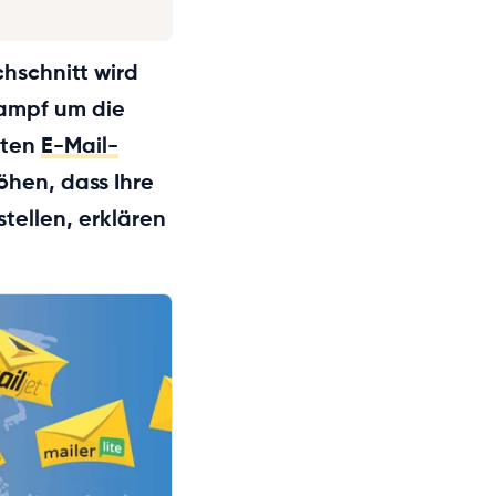
chschnitt wird
Kampf um die
uten
E-Mail-
öhen, dass Ihre
tellen, erklären