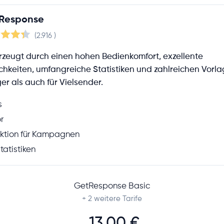
Response
(2.916
)
zeugt durch einen hohen Bedienkomfort, exzellente
keiten, umfangreiche Statistiken und zahlreichen Vorlag
ger als auch für Vielsender.
s
r
nktion für Kampagnen
tatistiken
GetResponse Basic
+ 2
weitere Tarife
13,00 €