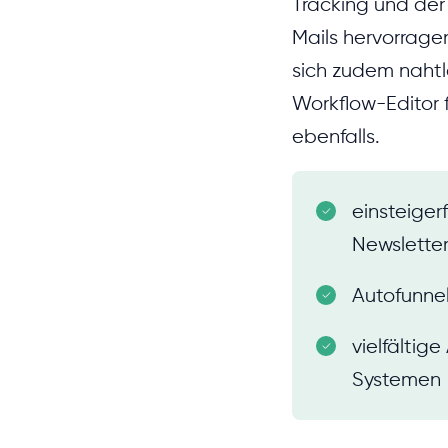
Tracking und der
Mails hervorrage
sich zudem nahtlo
Workflow-Editor 
ebenfalls.
einsteiger
Newslette
Autofunnel
vielfältig
Systemen