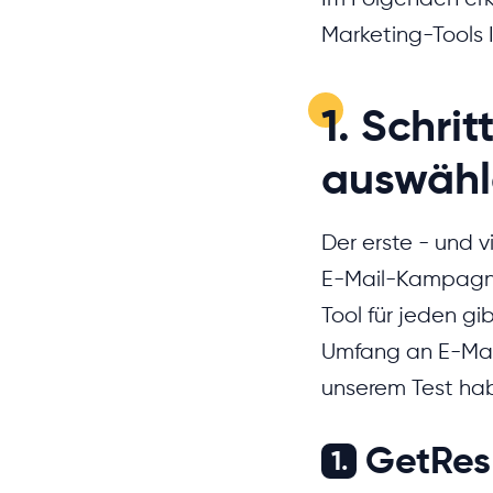
Marketing-Tools 
1. Schri
auswähl
Der erste - und v
E-Mail-Kampagne 
Tool für jeden g
Umfang an E-Mail
unserem Test hab
GetResp
1.