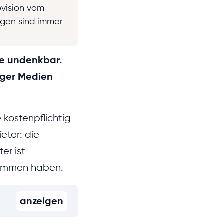
ovision vom
ngen sind immer
te undenkbar.
iger Medien
e kostenpflichtig
eter: die
er ist
nommen haben.
anzeigen