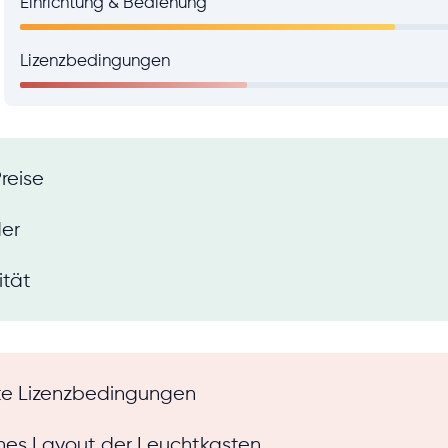
Einrichtung & Bedienung
Lizenzbedingungen
reise
der
ität
rte Lizenzbedingungen
hes Layout der Leuchtkasten