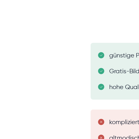
günstige P
Gratis-Bil
hohe Qual
komplizie
altmodisc