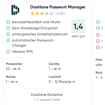
Dashlane Passwort Manager
(7.493
)
benutzerfreundlich und intuitiv
e
1,4
Zero-Knowledge Encryption
h
umfangreiches Sicherheitszentrum
sc
sehr gut
automatischer Password-
k
Changer
b
inklusive VPN
Passw
Passwörter
Geräte
unbeg
25 - ∞
1 - ∞
Nutze
Nutzer
Laufzeit
1 - ∞
1 - ∞
0 - 12 Monate
Dashlane Kostenlos
+ 5
weitere Tarife