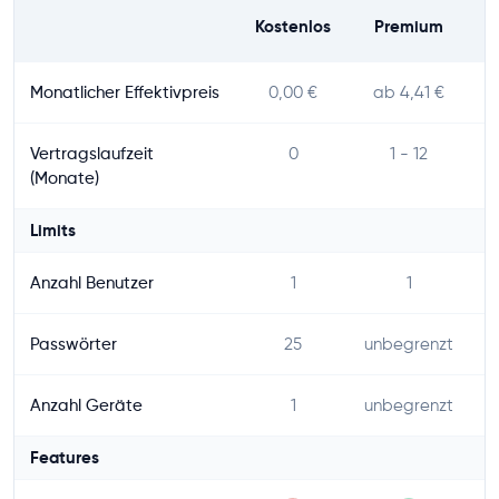
Kostenlos
Premium
Monatlicher Effektivpreis
0,00 €
ab 4,41 €
Vertragslaufzeit
0
1 - 12
(Monate)
Limits
Anzahl Benutzer
1
1
u
Passwörter
25
unbegrenzt
u
Anzahl Geräte
1
unbegrenzt
u
Features