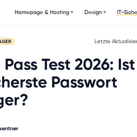
Homepage & Hosting
Design
IT-Siche
Letzte Aktualisi
AGER
 Pass Test 2026: Is
cherste Passwort
er?
wentner