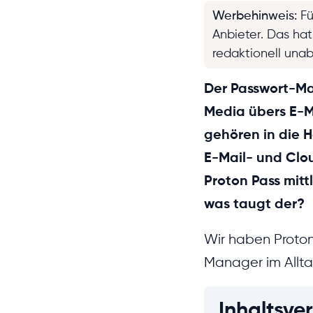
Werbehinweis
:
Fü
Anbieter. Das ha
redaktionell una
Der Passwort-Man
Media übers E-M
gehören in die H
E-Mail- und Clo
Proton Pass mit
was taugt der?
Wir haben Proton
Manager im Allt
Inhaltsver