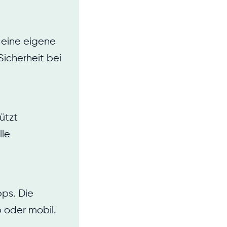
t eine eigene
icherheit bei
tützt
lle
ps. Die
 oder mobil.