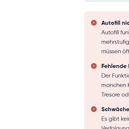
Autofill n
Autofill f
mehrstufi
müssen öft
Fehlende 
Der Funkti
manchen Ko
Tresore od
Schwäche
Es gibt ke
Verfolgung