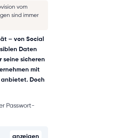
ovision vom
ngen sind immer
tät – von Social
nsiblen Daten
r seine sicheren
ternehmen mit
 anbietet. Doch
er Passwort-
anzeigen