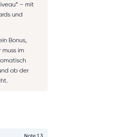
niveau“ – mit
ards und
ein Bonus,
r muss im
utomatisch
 und ob der
ht.
Note 1,3