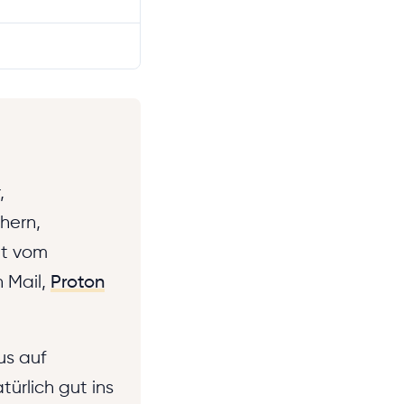
,
hern,
mt vom
n Mail,
Proton
us auf
ürlich gut ins