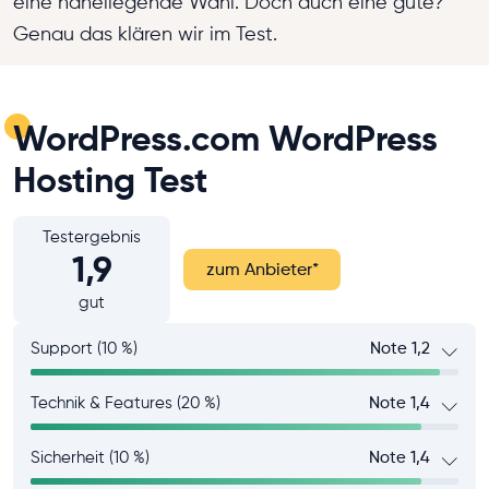
eine naheliegende Wahl. Doch auch eine gute?
Genau das klären wir im Test.
WordPress.com WordPress
Hosting Test
Testergebnis
1,9
zum Anbieter
*
gut
Support (10 %)
Note 1,2
Technik & Features (20 %)
Note 1,4
Sicherheit (10 %)
Note 1,4