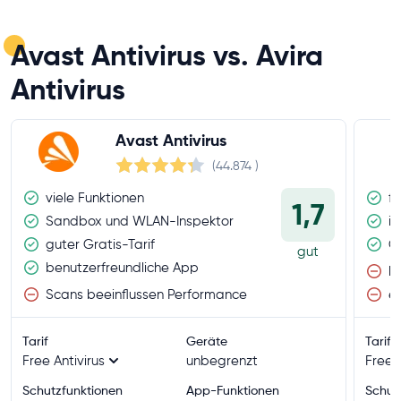
Avast Antivirus vs. Avira
Antivirus
Avast Antivirus
(44.874
)
viele Funktionen
fr
1,7
Sandbox und WLAN-Inspektor
in
guter Gratis-Tarif
G
gut
benutzerfreundliche App
ke
Scans beeinflussen Performance
ei
Tarif
Geräte
Tarif
Free Antivirus
unbegrenzt
Free 
Schutzfunktionen
App-Funktionen
Schut