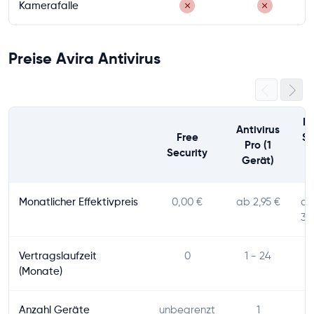
Kamerafalle
✗
✗
Preise Avira Antivirus
In
Antivirus
Free
Se
Pro (1
Security
Gerät)
G
Monatlicher Effektivpreis
0,00 €
ab 2,95 €
a
3,
Vertragslaufzeit
0
1 - 24
1
(Monate)
Anzahl Geräte
unbegrenzt
1