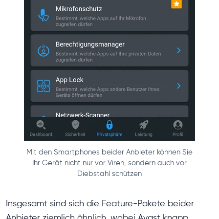
Mit den Smartphones beider Anbieter können Sie
Ihr Gerät nicht nur vor Viren, sondern auch vor
Diebstahl schützen
Insgesamt sind sich die Feature-Pakete beider
Anbieter ziemlich ähnlich, wobei Avast knapp