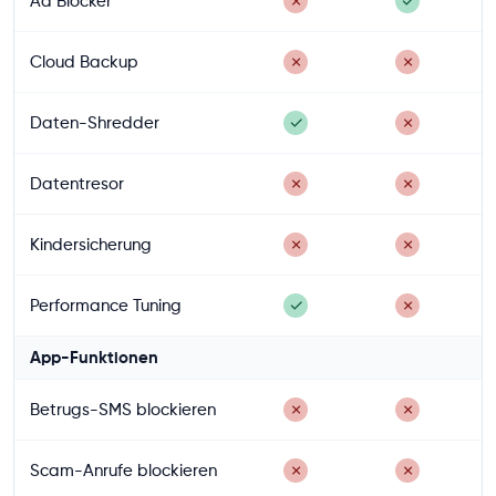
Ad Blocker
✗
✓
Cloud Backup
✗
✗
Daten-Shredder
✓
✗
Datentresor
✗
✗
Kindersicherung
✗
✗
Performance Tuning
✓
✗
App-Funktionen
Betrugs-SMS blockieren
✗
✗
Scam-Anrufe blockieren
✗
✗