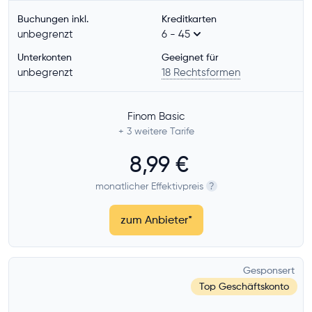
Buchungen inkl.
Kreditkarten
Unternehmensform
unbegrenzt
6 - 45
Freiberufler
Unterkonten
Geeignet für
Einzelunternehmen
unbegrenzt
18 Rechtsformen
GbR
UG (haftungsbeschränkt)
Finom Basic
UG in Gründung
+ 3
weitere Tarife
GmbH
8,99 €
GmbH in Gründung
monatlicher Effektivpreis
?
alle anzeigen
zum Anbieter
*
Bank
Art der Bank
Gesponsert
Top Geschäftskonto
Filialbank
Fintech