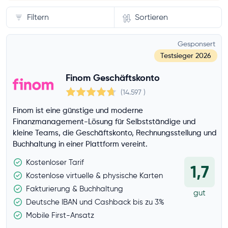
Filtern
Sortieren
Nutzung
Gesponsert
Testsieger
2026
Buchungen / Monat
Finom Geschäftskonto
(14.597
)
Abhebungen / Monat
Finom ist eine günstige und moderne
Finanzmanagement-Lösung für Selbstständige und
kleine Teams, die Geschäftskonto, Rechnungsstellung und
Buchhaltung in einer Plattform vereint.
Bareinzahlungen / Monat
Kostenloser Tarif
1,7
Kostenlose virtuelle & physische Karten
Kreditkarte
Fakturierung & Buchhaltung
gut
Deutsche IBAN und Cashback bis zu 3%
Visa
Mobile First-Ansatz
Mastercard