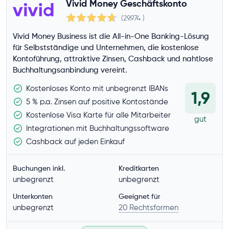
Vivid Money Geschäftskonto
(29.974
)
Extras
Vivid Money Business ist die All-in-One Banking-Lösung
Online-Antrag
für Selbstständige und Unternehmen, die kostenlose
Deutsche Einlagensicherung
Kontoführung, attraktive Zinsen, Cashback und nahtlose
Buchhaltungsanbindung vereint.
Apple Pay
Google Pay
Kostenloses Konto mit unbegrenzt IBANs
1,9
5 % p.a. Zinsen auf positive Kontostände
Echtzeitüberweisung
Kostenlose Visa Karte für alle Mitarbeiter
Lastschriftverfahren
gut
Integrationen mit Buchhaltungssoftware
Buchhaltungs-API
Cashback auf jeden Einkauf
Kundenbewertung
Buchungen inkl.
Kreditkarten
4,5+
unbegrenzt
unbegrenzt
4,0+
Unterkonten
Geeignet für
unbegrenzt
20 Rechtsformen
3,5+