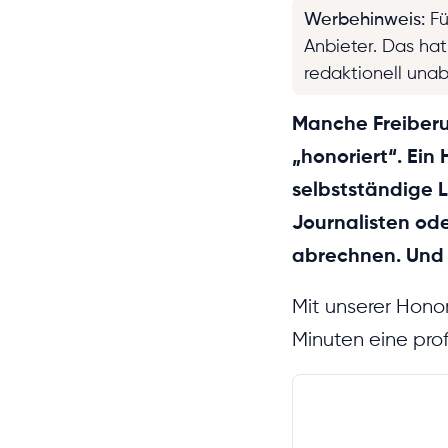
Werbehinweis
:
Fü
Anbieter. Das ha
redaktionell una
Manche Freiberuf
„honoriert“. Ein
selbstständige L
Journalisten ode
abrechnen. Und 
Mit unserer Honor
Minuten eine pro