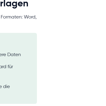
rlagen
r Formaten: Word,
ere Daten
rd für
ie die