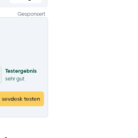
Gesponsert
Testergebnis
sehr gut
t sevdesk testen