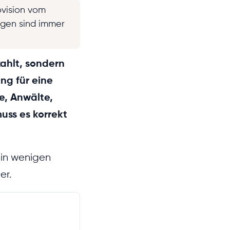
ovision vom
ngen sind immer
zahlt, sondern
ung für eine
e, Anwälte,
uss es korrekt
 in wenigen
er.