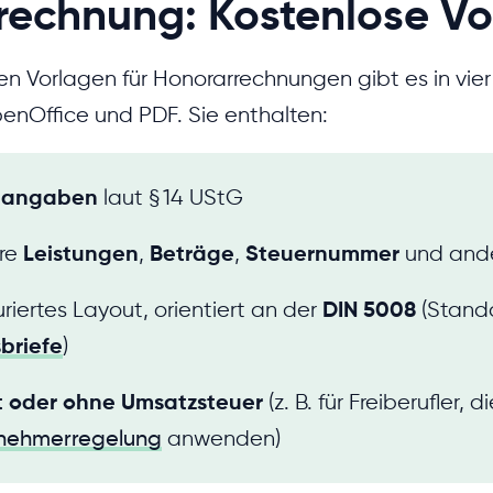
rechnung: Kostenlose Vo
en Vorlagen für Honorarrechnungen gibt es in vie
nOffice und PDF. Sie enthalten:
htangaben
laut § 14 UStG
hre
Leistungen
,
Beträge
,
Steuernummer
und and
uriertes Layout, orientiert an der
DIN 5008
(Standa
briefe
)
t oder ohne Umsatzsteuer
(z. B. für Freiberufler, d
rnehmerregelung
anwenden)