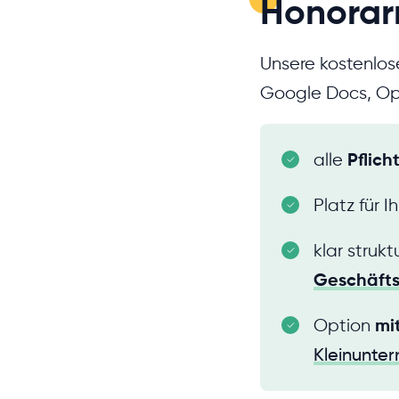
Honorar
Unsere kostenlos
Google Docs, Ope
alle
Pflic
Platz für I
klar strukt
Geschäfts
Option
mi
Kleinunte