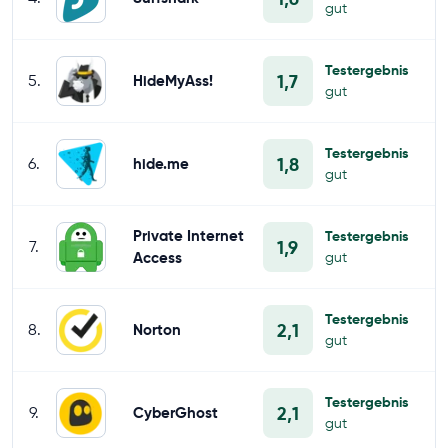
gut
Testergebnis
1,7
5.
HideMyAss!
gut
Testergebnis
1,8
6.
hide.me
gut
Private Internet
Testergebnis
1,9
7.
Access
gut
Testergebnis
2,1
8.
Norton
gut
Testergebnis
2,1
9.
CyberGhost
gut