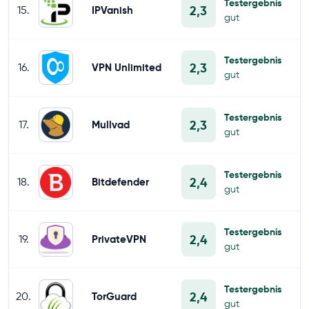
Testergebnis
2,3
15.
IPVanish
gut
Testergebnis
2,3
16.
VPN Unlimited
gut
Testergebnis
2,3
17.
Mullvad
gut
Testergebnis
2,4
18.
Bitdefender
gut
Testergebnis
2,4
19.
PrivateVPN
gut
Testergebnis
2,4
20.
TorGuard
gut